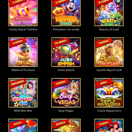
Candy Super Tumble
Pumpkins Go Lucky
Beasts of Luck
Blade of Fortune
Alien Smash
Apollo Ray of Luck
Wild Wet Win
Sexy Vegas
Triple Happiness