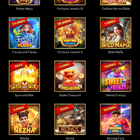
Poker Ways
Fortune Jewels III
Golden Horse Ride
Frosty and Flamy
Fortune Jewels II
Wild Mafia
Spin and Win
Snake Treasure
Sweet Frenzy
Nezha
Roma
Boxing Fury