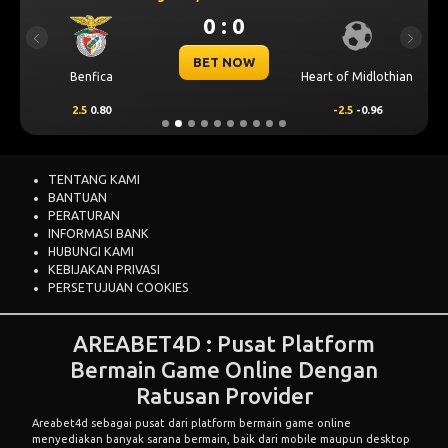
0 : 0
Previous
Next
BET NOW
Benfica
Heart of Midlothian
2.5
0.80
-2.5
-0.96
TENTANG KAMI
BANTUAN
PERATURAN
INFORMASI BANK
HUBUNGI KAMI
KEBIJAKAN PRIVASI
PERSETUJUAN COOKIES
AREABET4D : Pusat Platform
Bermain Game Online Dengan
Ratusan Provider
Areabet4d
sebagai pusat dari platform bermain game online
menyediakan banyak sarana bermain, baik dari mobile maupun desktop