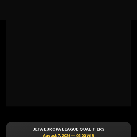
UEFA EUROPA LEAGUE QUALIFIERS
August 7, 2026 — 02:00 WIB