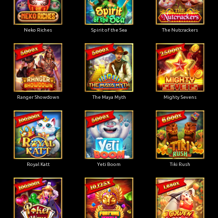
Neko Riches
Spirit of the Sea
The Nutcrackers
Ranger Showdown
The Maya Myth
Mighty Sevens
Royal Katt
Yeti Boom
Tiki Rush