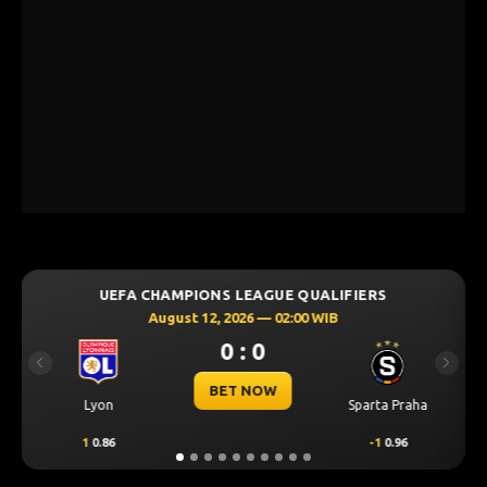
GUE QUALIFIERS
UEFA CHAMPIONS LEAGUE Q
— 02:00 WIB
August 12, 2026 — 01:3
0
0 : 0
Previous
Next
OW
BET NOW
Sparta Praha
SK Sturm Graz
-1
0.96
-0.5
0.95