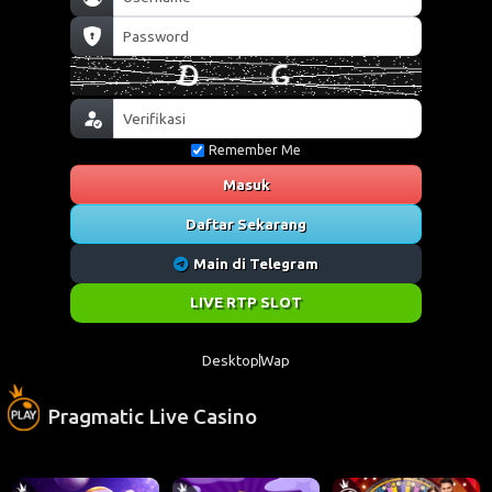
Remember Me
Masuk
Daftar Sekarang
Main di Telegram
LIVE RTP SLOT
Desktop
Wap
Pragmatic Live Casino