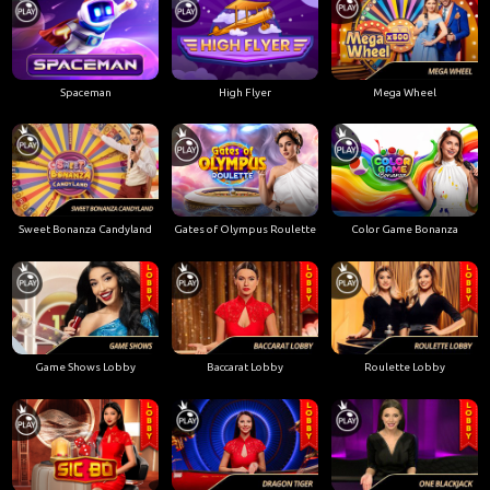
Spaceman
High Flyer
Mega Wheel
Sweet Bonanza Candyland
Gates of Olympus Roulette
Color Game Bonanza
Game Shows Lobby
Baccarat Lobby
Roulette Lobby