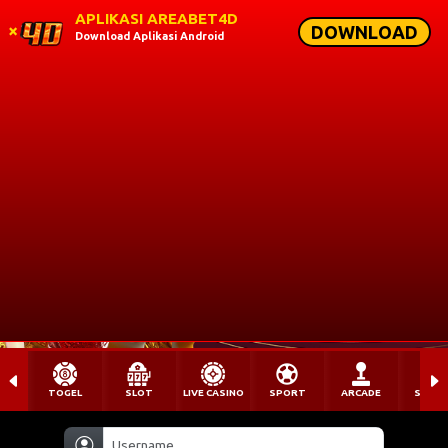
APLIKASI AREABET4D
×
DOWNLOAD
Download Aplikasi Android
BET4D! Situs Slot Online dan Togel Tergacor Aktif 24 Jam Deposit QRIS
Selamat Datang
TOGEL
SLOT
LIVE CASINO
SPORT
ARCADE
SABU