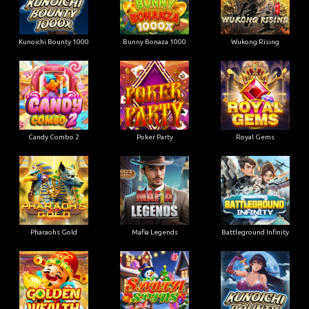
Kunoichi Bounty 1000
Bunny Bonaza 1000
Wukong Rising
Candy Combo 2
Poker Party
Royal Gems
Pharaohs Gold
Mafia Legends
Battleground Infinity