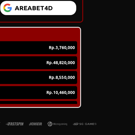
AREABET4D
Rp.25,640,000
Rp.41,090,000
Rp.3,760,000
Rp.48,820,000
Rp.8,550,000
Rp.10,460,000
Rp.43,380,000
Rp.30,810,000
Rp.8,610,000