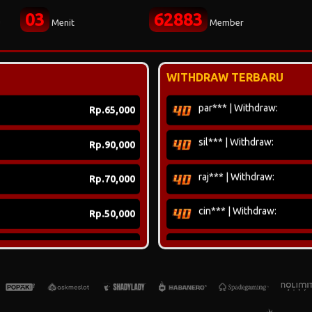
03
62883
novit***ri | Withdraw:
Rp.90,000
a
Menit
Member
usa*** | Withdraw:
Rp.80,000
WITHDRAW TERBARU
par*** | Withdraw:
Rp.65,000
sil*** | Withdraw:
Rp.90,000
raj*** | Withdraw:
Rp.70,000
cin*** | Withdraw:
Rp.50,000
patri*** | Withdraw:
Rp.75,000
zami*** | Withdraw:
Rp.70,000
van*** | Withdraw:
Rp.55,000