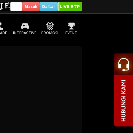
tang di Situs AREABET4D! Situs Slot Online dan Togel Tergacor Aktif 24 Jam Deposit
LIVE RTP
Masuk
Daftar
ADE
INTERACTIVE
PROMOSI
EVENT