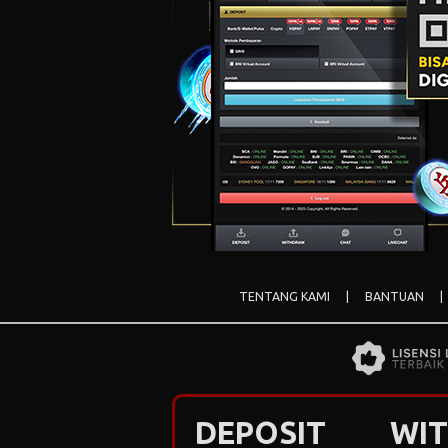
TENTANG KAMI
|
BANTUAN
|
patri*** | Deposit:
DEPOSIT
WI
perm*** | Deposit: