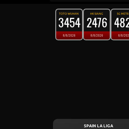
TOTO WUHAN
HK SIANG
SG MET
3454
2476
48
8/8/2026
8/8/2026
8/8/20
UEFA CHAMPIONS LEAGUE QUALIF