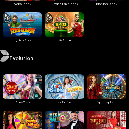
Sic Bo Lobby
Dragon Tiger Lobby
Blackjack Lobby
Big Bass Crash
24D Spin
Evolution
Crazy Time
Ice Fishing
Lightning Storm