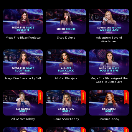
Mega Fire Blaze Roulette
Sicbo Deluxe
Adventure Beyond
Wonderland
Mega Fire Blaze Lucky Ball
All-Bet Blackjack
Mega Fire Blaze Age of the
Gods Roulette Live
All Games Lobby
Game Show Lobby
Baccarat Lobby