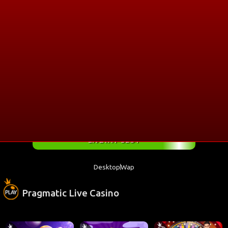
Remember Me
Masuk
Daftar Sekarang
Main di Telegram
LIVE RTP SLOT
Desktop
Wap
Pragmatic Live Casino