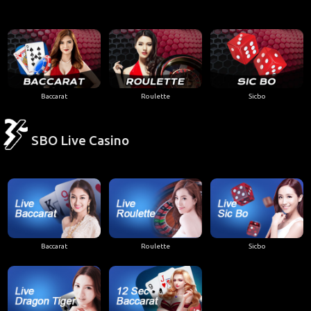
Baccarat
Roulette
Sicbo
SBO Live Casino
Baccarat
Roulette
Sicbo