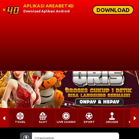
APLIKASI AREABET4D
×
DOWNLOAD
Download Aplikasi Android
EABET4D! Situs Slot Online dan Togel Tergacor Aktif 24 Jam Deposit QRIS
Selamat Data
TOGEL
SLOT
LIVE CASINO
SPORT
ARCADE
SABU