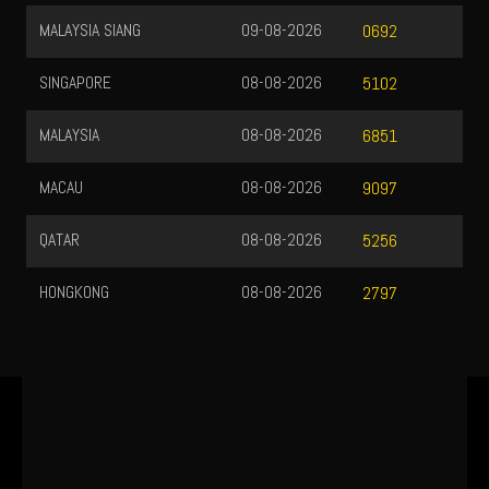
MALAYSIA SIANG
09-08-2026
0692
SINGAPORE
08-08-2026
5102
MALAYSIA
08-08-2026
6851
MACAU
08-08-2026
9097
QATAR
08-08-2026
5256
HONGKONG
08-08-2026
2797