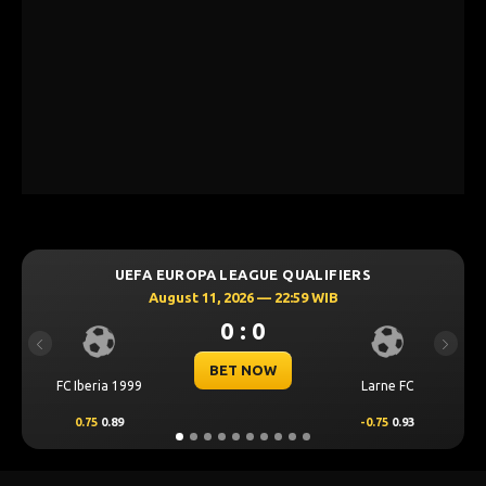
ROPA LEAGUE QUALIFIERS
SPA
st 11, 2026 — 22:59 WIB
August 16,
0 : 0
Previous
Next
BET NOW
B
Larne FC
Sevilla
-0.75
0.93
0.25
0.95